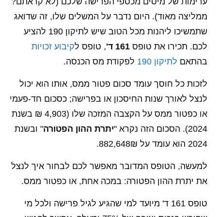
ערימות של מיסים מכספי הפרישה שלכם (לא קראתם?
ממליצה מאוד). היום נדבר על המשלים שלו, זה שדואג
שתמשיכו ליהנות מכל הטוב שיש לתיקון 190 להציע
לכם. תכירו את טופס
161 ד'
, טופס ל
קיבוע זכויות
בהתאם
לתיקון 190
לפקודת מס הכנסה.
לזכות כל חוסך עומד סכום פטור ממס, אותו הוא יכול
לנצל לאורך שנות החיסכון או בפרישה; כסכום חד-פעמי
או כפטור ממס על הקצבה המזכה שלו (4,903 ₪ בשנת
2024). הסכום הזה נקרא "
יתרת ההון הפטורה
" ובשנת
2024 הוא עומד על 882,648₪.
למעשה, הטופס המדובר מאפשר לכם לבחור איך לנצל
את יתרת ההון הפטורה: במכה אחת, או כפטור ממס.
טופס 161 ד' מיועד למי שהגיע לגיל פרישה ולכל מי