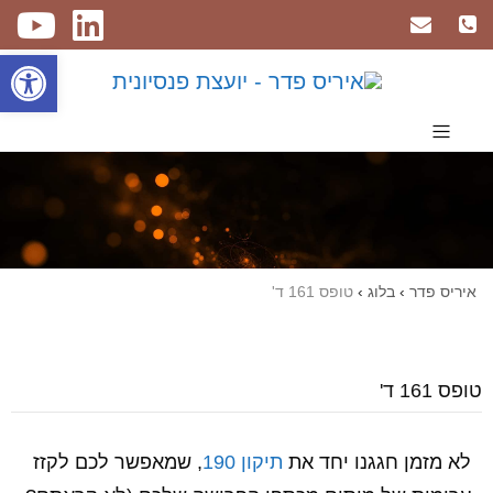
פתח
איריס פדר
›
בלוג
›
טופס 161 ד'
טופס 161 ד'
לא מזמן חגגנו יחד את
תיקון 190
, שמאפשר לכם לקזז