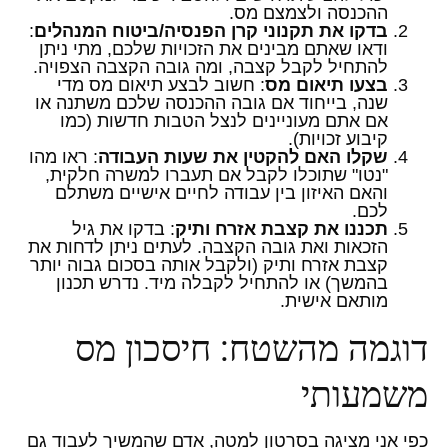
ההכנסה ולצמצם מס.
בדקו את תקנוני קרן הפנסיה/ביטוח המנהלים
:
ודאו שאתם מבינים את הזכויות שלכם, מתי ניתן
להתחיל לקבל קצבה, ומה גובה הקצבה הצפויה.
בצעו תיאום מס
: חשוב לבצע תיאום מס מדי
שנה, בייחוד אם גובה ההכנסה שלכם משתנה או
אם אתם מעוניינים לנצל הטבות חדשות (כמו
קיבוע זכויות).
שקלו האם להקטין את שעות העבודה
: ראו מהו
"נטו" שתוכלו לקבל אם תעברו למשרה חלקית,
והאם האיזון בין עבודה לחיים אישיים משתלם
לכם.
תכננו את קצבת אזרח ותיק
: בדקו את גיל
הזכאות ואת גובה הקצבה. לעתים ניתן לדחות את
קצבת אזרח ותיק (ולקבל אותה בסכום גבוה יותר
בהמשך) או להתחיל לקבלה מיד. נדרש תכנון
מותאם אישית.
דוגמה מהשטח: חיסכון מס
משמעותי
כפי אני מציגה בסרטון למטה, אדם שהמשיך לעבוד גם