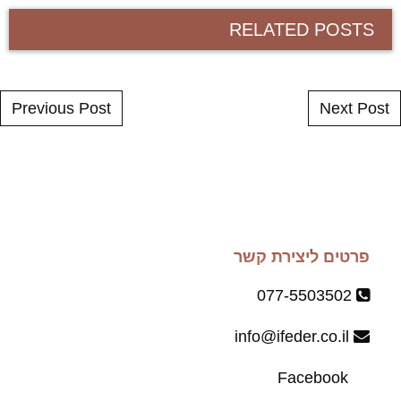
RELATED POSTS
Post navigation
Previous Post
Next Post
פרטים ליצירת קשר
077-5503502
info@ifeder.co.il
Facebook