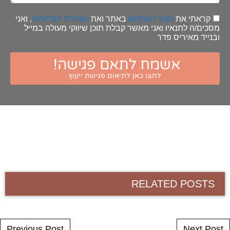
קראתי את
תנאי השימוש
באתר ואת
הצהרת הפרטיות
, ואני
מסכים/ה לתנאיו ואני מאשר קבלת תוכן שיווקי מעולה במייל
ובנייד מאיריס פדר
אשמח לתאם פגישה!
לחצו כאן לתיאום פגישת ייעוץ
RELATED POSTS
Post navigation
Previous Post
Next Post