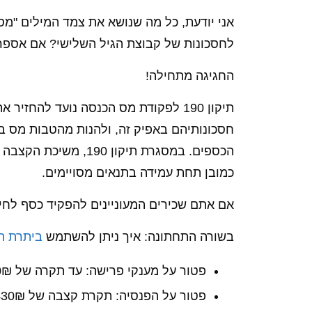
אני יודעת, כל מה שנושא את צמד המילים "מ
לחסכונות של קבוצת הגיל השלישי? אם אספ
החגיגה מתחילה!
תיקון 190 לפקודת מס הכנסה נועד לה
חסכונותיהם באפיק זה, ולהנות מהטבות מס 
הכספים. במסגרת תיק
כמובן תחת עמידה בתנאים מסויימים.
אם אתם שכירים המעוניינים להפקיד כסף לחיסכון פנסיוני ארוך טוו
בשורה התחתונה: איך ניתן להשתמש
ביתרת ה
פטור על מענקי פרישה: עד תקרה של 13,750₪ (2024), כפול שנות העבודה
פטור על הפנסיה: תקרת קצבה של 9,430₪ (2024), כפול שיעור הפטור כיום (52%)